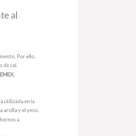
te al
emento. Por ello,
 de cal.
EMEX
.
a utilizada en la
arcilla y el yeso.
n hornos a