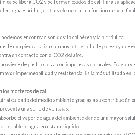
ímica se libera CO2 y se forman óxidos de cal. Para su aplica
den agua y áridos, u otros elementos en función del uso final
e podemos encontrar, son dos: la cal aérea y la hidráulica.
e de una piedra caliza con muy alto grado de pureza y que 
ntra en contacto con el CO2 del aire.
oviene de piedra caliza con impurezas naturales. Fragua y 
ayor impermeabilidad y resistencia. Es la más utilizada en l
n los morteros de cal
r al cuidado del medio ambiente gracias a su contribución e
presenta una serie de ventajas:
 absorbe el vapor de agua del ambiente dando una mayor salu
permeable al agua en estado líquido.