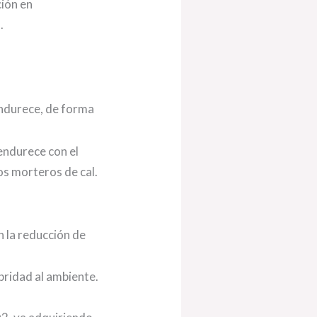
ción en
.
endurece, de forma
endurece con el
os morteros de cal.
n la reducción de
bridad al ambiente.