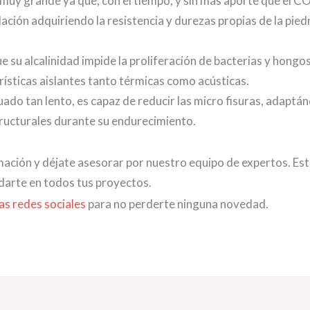
 muy grande ya que, con el tiempo, y sin más aporte que el C
ción adquiriendo la resistencia y durezas propias de la piedr
ue su alcalinidad impide la proliferación de bacterias y hongos
rísticas aislantes tanto térmicas como acústicas.
uado tan lento, es capaz de reducir las micro fisuras, adaptán
ucturales durante su endurecimiento.
ación y déjate asesorar por nuestro equipo de expertos. E
arte en todos tus proyectos.
as redes sociales
para no perderte ninguna novedad.