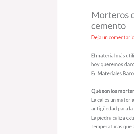
Morteros de
cemento
Deja un comentari
El material más uti
hoy queremos daros
En
Materiales Barc
Qué son los morter
La cal es un materia
antigüedad para la 
La piedra caliza ext
temperaturas que a