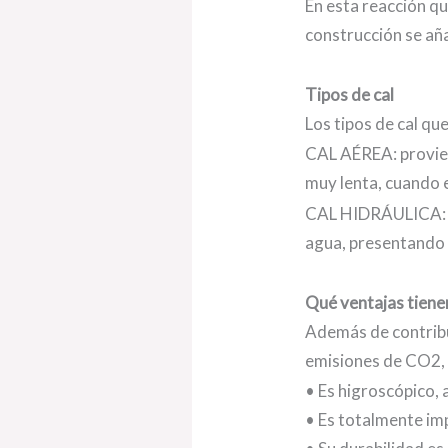
En esta reacción qu
construcción se aña
Tipos de cal
Los tipos de cal qu
CAL AÉREA: provien
muy lenta, cuando e
CAL HIDRÁULICA: pr
agua, presentando m
Qué ventajas tiene
Además de contribui
emisiones de CO2, 
• Es higroscópico,
• Es totalmente im