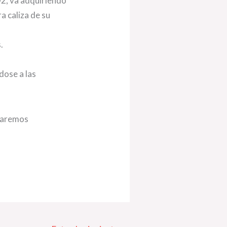
O2, va adquiriendo
a caliza de su
.
dose a las
staremos