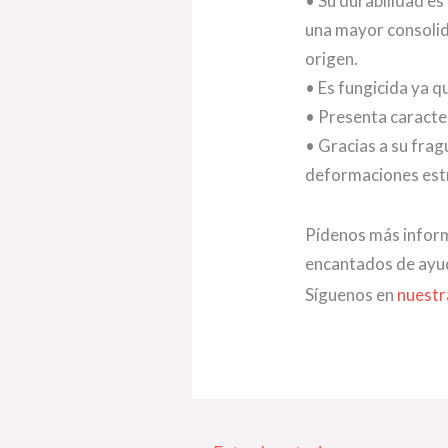
• Su durabilidad es
una mayor consolida
origen.
• Es fungicida ya q
• Presenta caracte
• Gracias a su frag
deformaciones estr
Pídenos más inform
encantados de ayud
Síguenos en
nuestr